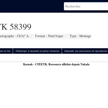
K 58399
otographe : Ch?n? A.
Format : Num?rique
Type : Montage
ies en lien
Télécharger le document en pleine résolution
Demander une autorisation de reproduction