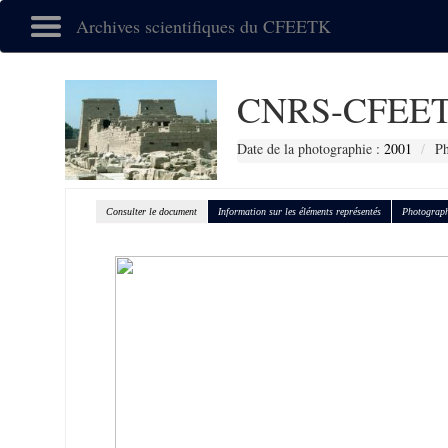
Archives scientifiques du CFEETK
CNRS-CFEET
Date de la photographie :
2001
Ph
Consulter le document
Information sur les éléments représentés
Photograph