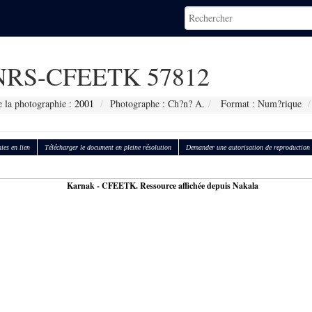
RS-CFEETK 57812
e la photographie :
2001
Photographe : Ch?n? A.
Format : Num?rique
ies en lien
Télécharger le document en pleine résolution
Demander une autorisation de reproduction