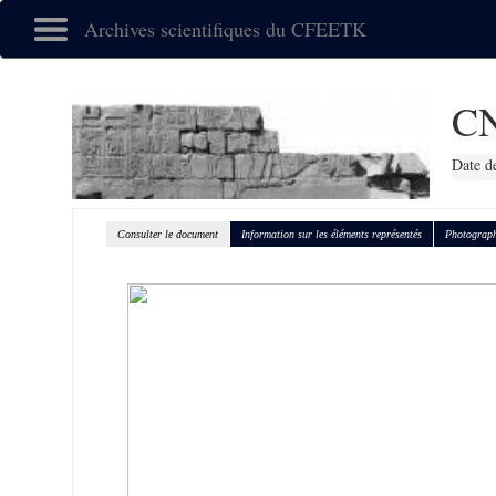
Archives scientifiques du CFEETK
CN
Date d
Consulter le document
Information sur les éléments représentés
Photograph