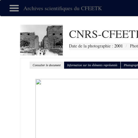
Archives scientifiques du CFEETK
CNRS-CFEETK
Date de la photographie :
2001
Phot
Consulter le document
Information sur les éléments représentés
Photograph