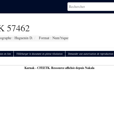
 57462
ographe : Huguenin D.
Format : Num?rique
ies en lien
Télécharger le document en pleine résolution
Demander une autorisation de reproduction