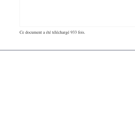
Ce document a été téléchargé 933 fois.
18 941 655 visites - 472