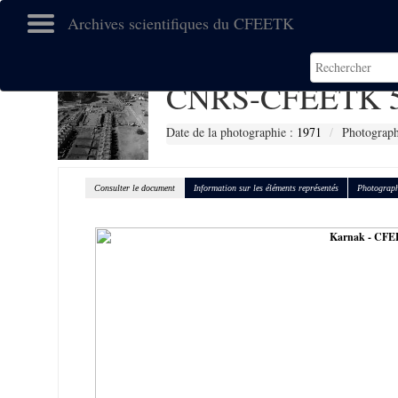
Archives scientifiques du CFEETK
CNRS-CFEETK 
Date de la photographie :
1971
Photograph
Consulter le document
Information sur les éléments représentés
Photograph