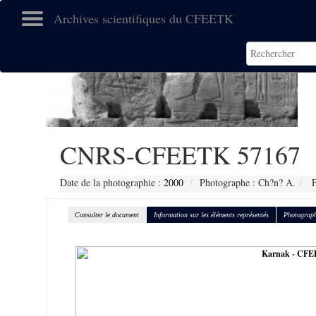
Archives scientifiques du CFEETK
CNRS-CFEETK 57167
Date de la photographie :
2000
Photographe : Ch?n? A.
F
Consulter le document
Information sur les éléments représentés
Photograph