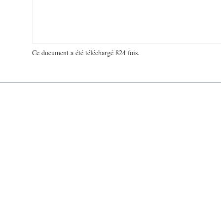
Ce document a été téléchargé 824 fois.
18 964 812 visites - 279