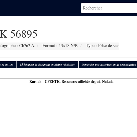
K 56895
tographe : Ch?n? A.
Format : 13x18 N/B
Type : Prise de vue
ies en lien
Télécharger le document en pleine résolution
Demander une autorisation de reproduction