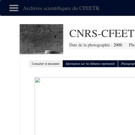
Archives scientifiques du CFEETK
CNRS-CFEET
Date de la photographie :
2000
Pho
Consulter le document
Information sur les éléments représentés
Photograph