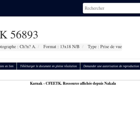
K 56893
tographe : Ch?n? A.
Format : 13x18 N/B
Type : Prise de vue
ies en lien
Télécharger le document en pleine résolution
Demander une autorisation de reproduction