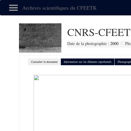
Archives scientifiques du CFEETK
CNRS-CFEET
Date de la photographie :
2000
Pho
Consulter le document
Information sur les éléments représentés
Photograph