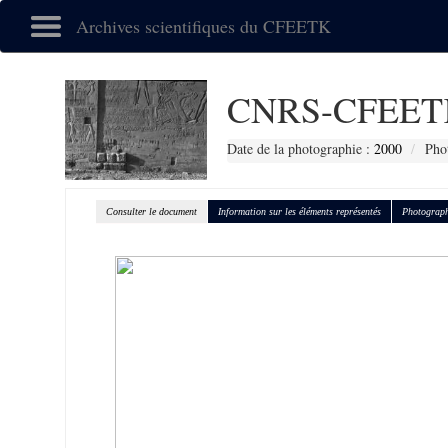
Archives scientifiques du CFEETK
CNRS-CFEETK
Date de la photographie :
2000
Pho
Consulter le document
Information sur les éléments représentés
Photograph