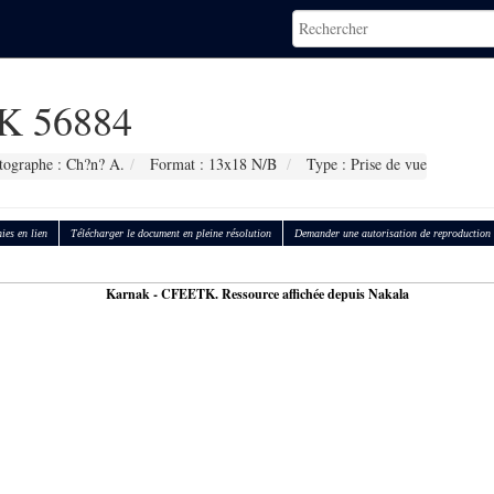
 56884
tographe : Ch?n? A.
Format : 13x18 N/B
Type : Prise de vue
ies en lien
Télécharger le document en pleine résolution
Demander une autorisation de reproduction