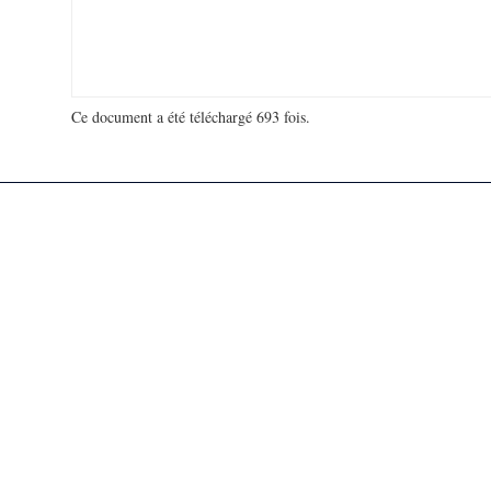
Ce document a été téléchargé 693 fois.
18 943 307 visites - 637