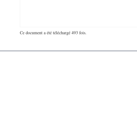
Ce document a été téléchargé 493 fois.
18 932 094 visites - 136