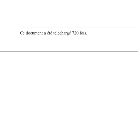
Ce document a été téléchargé 720 fois.
18 932 480 visites - 140