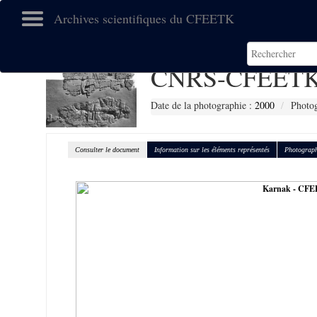
Archives scientifiques du CFEETK
CNRS-CFEETK
Date de la photographie :
2000
Photo
Consulter le document
Information sur les éléments représentés
Photograph