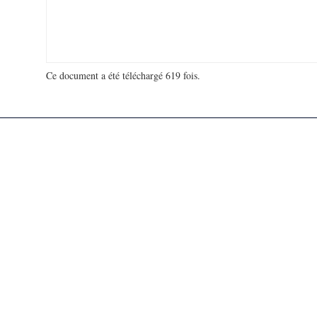
Ce document a été téléchargé 619 fois.
18 993 343 visites - 709