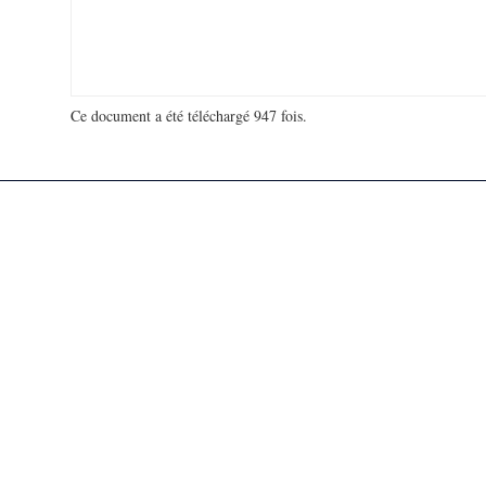
Ce document a été téléchargé 947 fois.
18 988 399 visites - 21