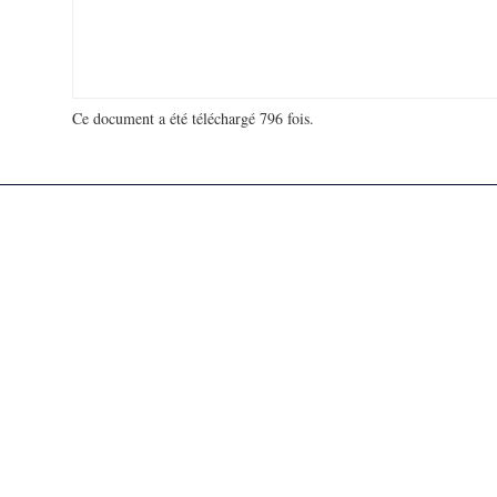
Ce document a été téléchargé 796 fois.
18 940 496 visites - 356