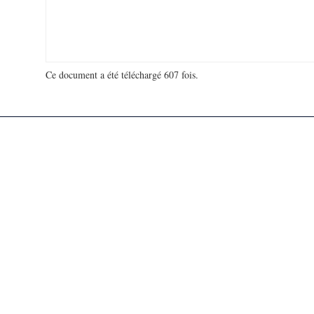
Ce document a été téléchargé 607 fois.
18 932 053 visites - 136