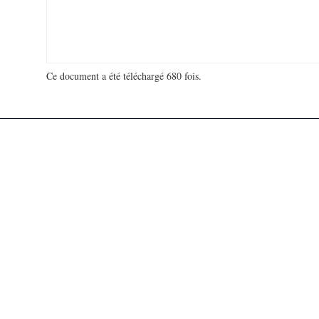
Ce document a été téléchargé 680 fois.
18 975 732 visites - 73