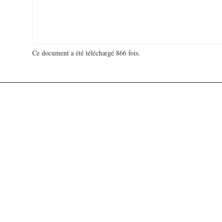
Ce document a été téléchargé 866 fois.
18 954 002 visites - 171