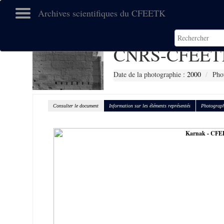
Archives scientifiques du CFEETK
CNRS-CFEETK
Date de la photographie :
2000
Pho
Consulter le document
Information sur les éléments représentés
Photograph