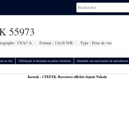
K 55973
tographe : Ch?n? A.
Format : 13x18 N/B
Type : Prise de vue
ies en lien
Télécharger le document en pleine résolution
Demander une autorisation de reproduction