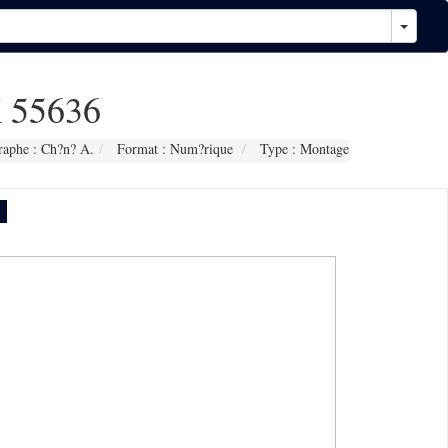
 55636
raphe : Ch?n? A.
Format : Num?rique
Type : Montage