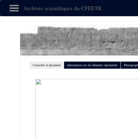
Archives scientifiques du CFEETK
Consulter le document
Information sur les éléments représentés
Photograph