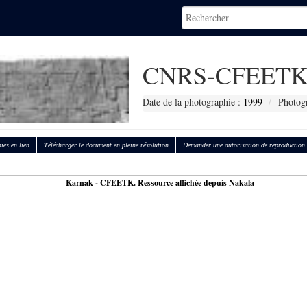
CNRS-CFEETK
Date de la photographie :
1999
Photog
ies en lien
Télécharger le document en pleine résolution
Demander une autorisation de reproduction