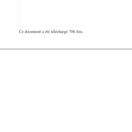
Ce document a été téléchargé 706 fois.
18 937 690 visites - 76