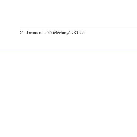
Ce document a été téléchargé 780 fois.
18 935 115 visites - 166