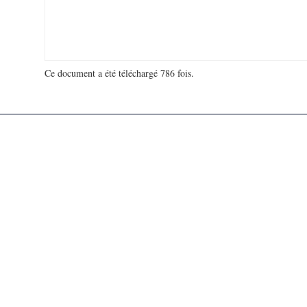
Ce document a été téléchargé 786 fois.
18 910 078 visites - 646