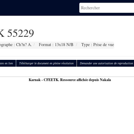
 55229
ographe : Ch?n? A.
Format : 13x18 N/B
Type : Prise de vue
ies en lien
Télécharger le document en pleine résolution
Demander une autorisation de reproduction