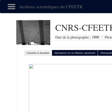
Archives scientifiques du CFEETK
CNRS-CFEETK
Date de la photographie :
1999
Phot
Consulter le document
Information sur les éléments représentés
Photograph