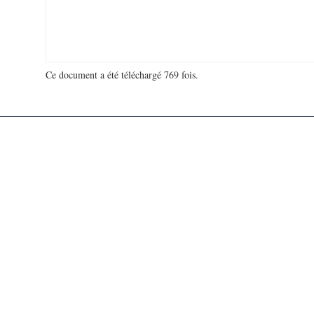
Ce document a été téléchargé 769 fois.
18 951 013 visites - 141