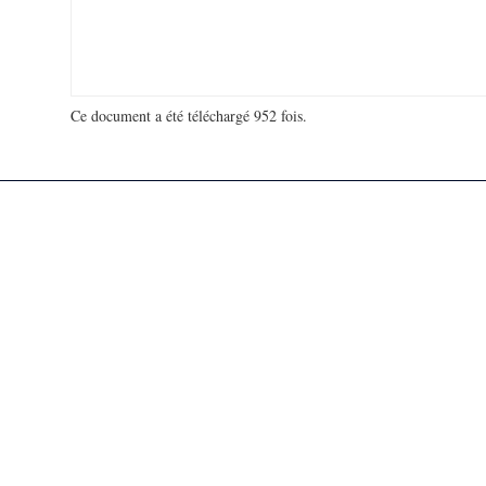
Ce document a été téléchargé 952 fois.
18 974 374 visites - 594