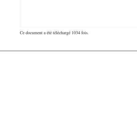
Ce document a été téléchargé 1034 fois.
18 975 921 visites - 749