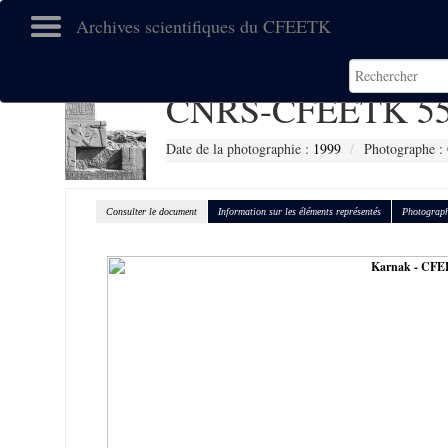
Archives scientifiques du CFEETK
CNRS-CFEETK 55
Date de la photographie :
1999
Photographe :
Consulter le document
Information sur les éléments représentés
Photograph