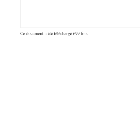
Ce document a été téléchargé 699 fois.
18 939 902 visites - 297