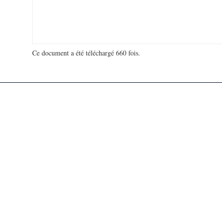
Ce document a été téléchargé 660 fois.
18 964 616 visites - 277