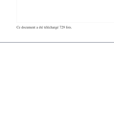
Ce document a été téléchargé 729 fois.
18 976 048 visites - 76