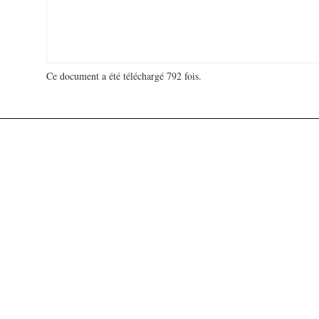
Ce document a été téléchargé 792 fois.
18 927 390 visites - 895