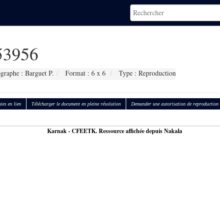
3956
graphe : Barguet P.
Format : 6 x 6
Type : Reproduction
ies en lien
Télécharger le document en pleine résolution
Demander une autorisation de reproduction