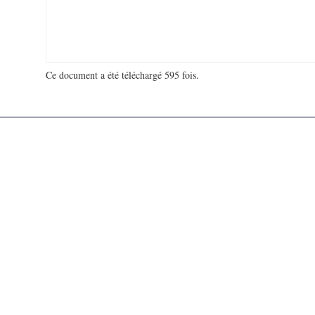
Ce document a été téléchargé 595 fois.
18 963 623 visites - 268