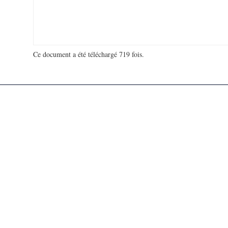
Ce document a été téléchargé 719 fois.
18 913 267 visites - 96