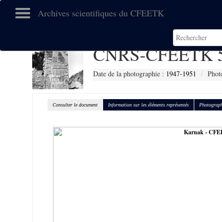
Archives scientifiques du CFEETK
CNRS-CFEETK 
Date de la photographie :
1947-1951
Phot
Consulter le document
Information sur les éléments représentés
Photograph