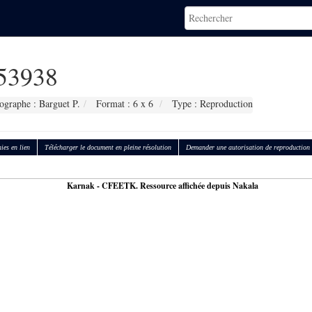
53938
ographe : Barguet P.
Format : 6 x 6
Type : Reproduction
ies en lien
Télécharger le document en pleine résolution
Demander une autorisation de reproduction