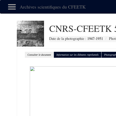
Archives scientifiques du CFEETK
CNRS-CFEETK 
Date de la photographie :
1947-1951
Phot
Consulter le document
Information sur les éléments représentés
Photograph