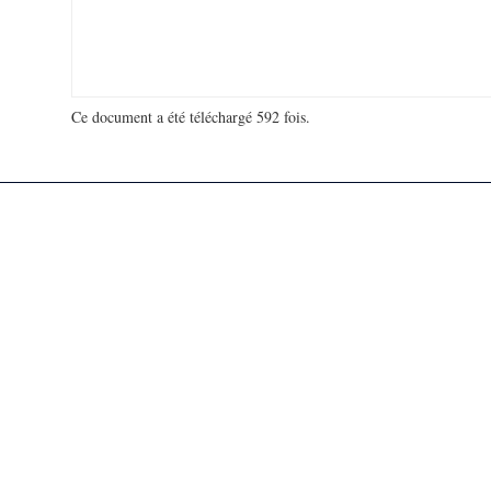
Ce document a été téléchargé 592 fois.
18 940 553 visites - 362