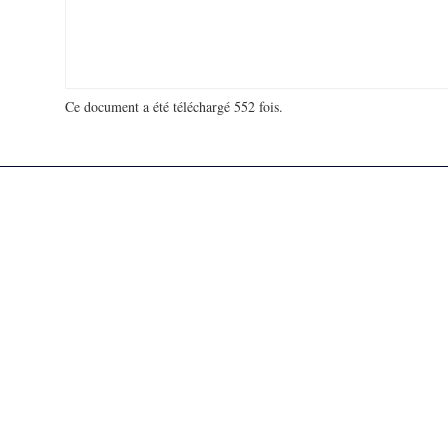
Ce document a été téléchargé 552 fois.
18 903 628 visites - 1