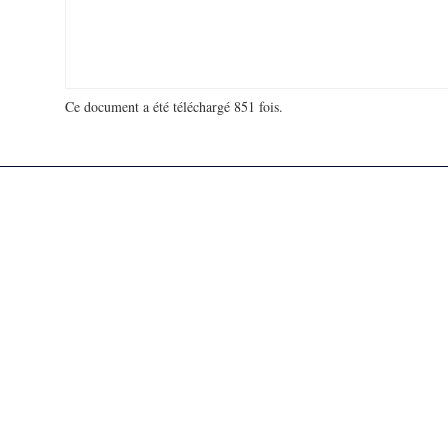
Ce document a été téléchargé 851 fois.
18 979 542 visites - 111