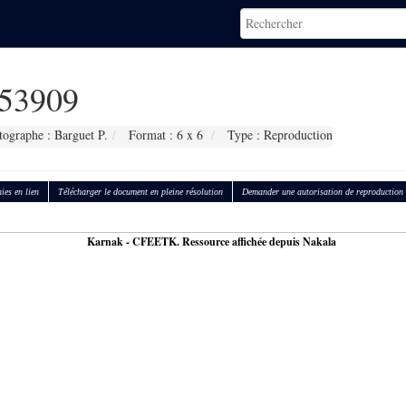
53909
tographe : Barguet P.
Format : 6 x 6
Type : Reproduction
ies en lien
Télécharger le document en pleine résolution
Demander une autorisation de reproduction