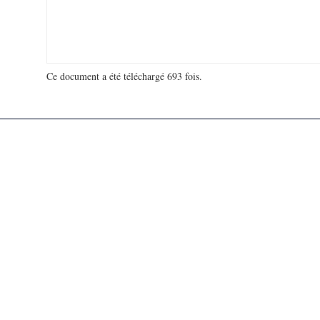
Ce document a été téléchargé 693 fois.
18 977 645 visites - 92