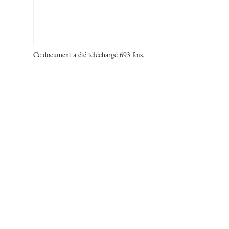
Ce document a été téléchargé 693 fois.
18 931 525 visites - 130