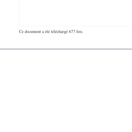
Ce document a été téléchargé 677 fois.
18 927 490 visites - 905