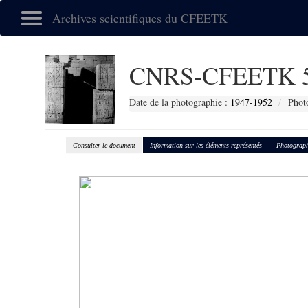
Archives scientifiques du CFEETK
CNRS-CFEETK 
Date de la photographie :
1947-1952
Phot
Consulter le document
Information sur les éléments représentés
Photograph