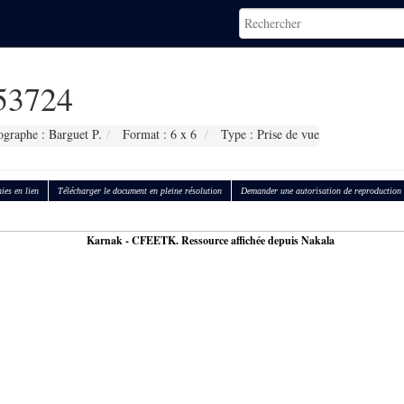
53724
ographe : Barguet P.
Format : 6 x 6
Type : Prise de vue
ies en lien
Télécharger le document en pleine résolution
Demander une autorisation de reproduction