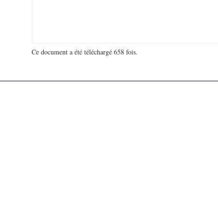
Ce document a été téléchargé 658 fois.
18 953 320 visites - 164