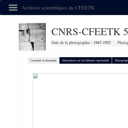
Archives scientifiques du CFEETK
CNRS-CFEETK 5
Date de la photographie :
1947-1952
Photog
Consulter le document
Information sur les éléments représentés
Photograph