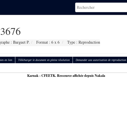
3676
raphe : Barguet P.
Format : 6 x 6
Type : Reproduction
ies en lien
Télécharger le document en pleine résolution
Demander une autorisation de reproduction