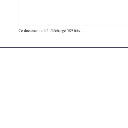
Ce document a été téléchargé 589 fois.
18 948 031 visites - 111