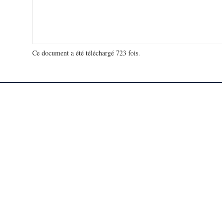
Ce document a été téléchargé 723 fois.
18 935 499 visites - 170