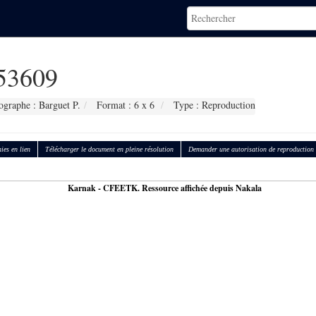
53609
ographe : Barguet P.
Format : 6 x 6
Type : Reproduction
ies en lien
Télécharger le document en pleine résolution
Demander une autorisation de reproduction