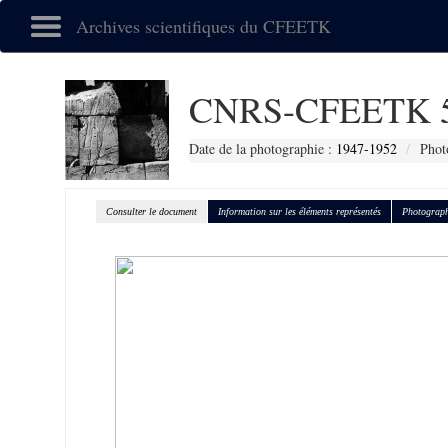
Archives scientifiques du CFEETK
CNRS-CFEETK 
Date de la photographie :
1947-1952
Phot
Consulter le document
Information sur les éléments représentés
Photograph