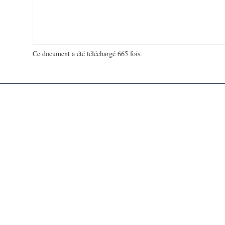
Ce document a été téléchargé 665 fois.
18 909 202 visites - 559