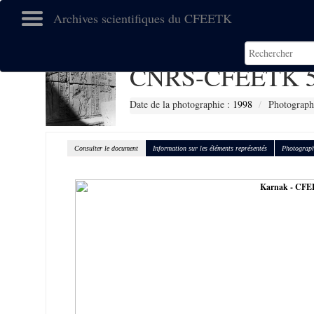
Archives scientifiques du CFEETK
CNRS-CFEETK 5
Date de la photographie :
1998
Photograph
Consulter le document
Information sur les éléments représentés
Photograph