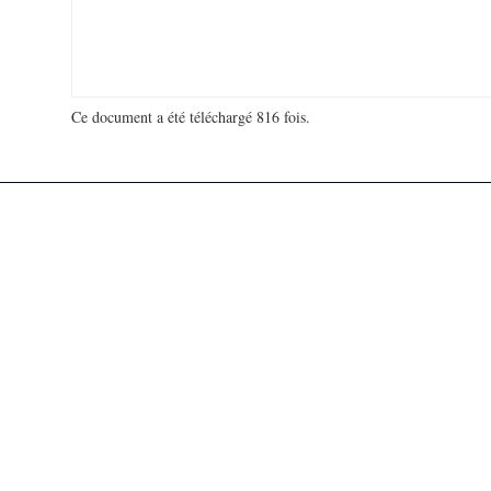
Ce document a été téléchargé 816 fois.
18 948 572 visites - 116